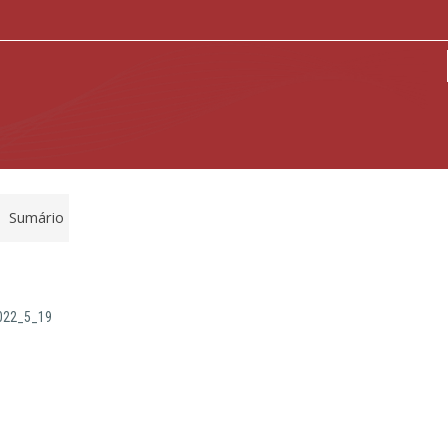
Sumário
2022_5_19